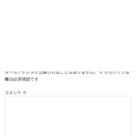
【運動習慣】運動を生活に
取り入れ、生活習慣病を予
防しよう！
健康情報
カテゴリー
コメントを残す
メールアドレスが公開されることはありません。
※
が付いている
欄は必須項目です
コメント
※