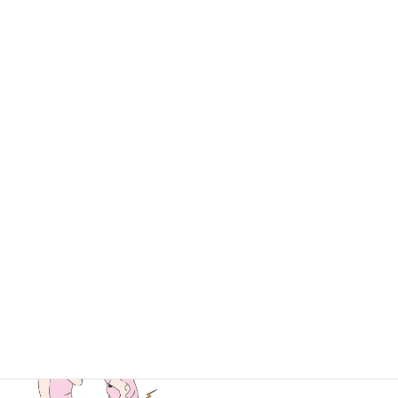
無理せず、生活リズムや体調に合わせて運動の時間帯を選び、自
分にとって心地よい運動スタイルを見つけてみましょう！
朝の運動が1日のパフォーマ
ウォーキング前にストレッ
ンスを変える！運動の効果
チは必要？効果と注意点を
と持続時間とは？
解説