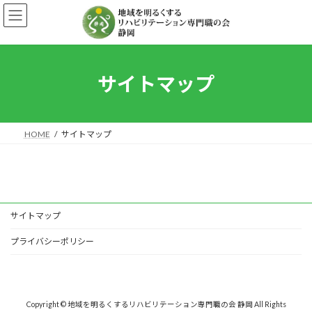
コ
ナ
ン
ビ
テ
ゲ
ン
ー
ツ
シ
へ
ョ
サイトマップ
ス
ン
キ
に
ッ
移
プ
動
HOME
サイトマップ
サイトマップ
プライバシーポリシー
Copyright © 地域を明るくするリハビリテーション専門職の会 静岡 All Rights