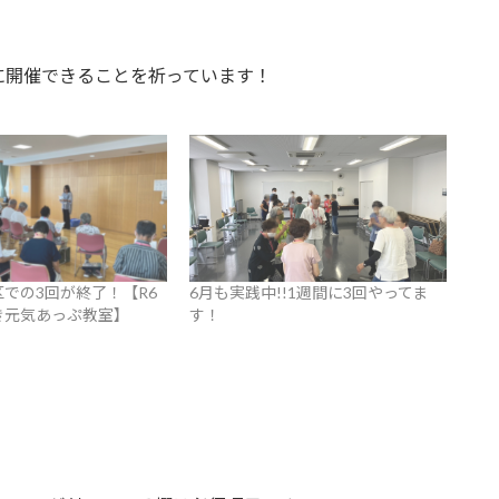
に開催できることを祈っています！
での3回が終了！【R6
6月も実践中!!1週間に3回やってま
き元気あっぷ教室】
す！