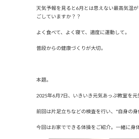
更
天気予報を見ると6月とは思えない最高気温
新
日
ごしていますか？？
時
:
よく食べて、よく寝て、適度に運動して。
普段からの健康づくりが大切。
本題。
2025年6月7日、いきいき元気あっぷ教室を
前回は片足立ちなどの検査を行い、
"自身の身
今回は
お家でできる体操
をご紹介。
一緒に身