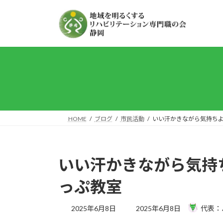
コ
ナ
ン
ビ
テ
ゲ
ン
ー
ツ
シ
へ
ョ
ス
ン
キ
に
ッ
移
プ
動
HOME
ブログ
市民活動
いい汗かきながら気持ち
いい汗かきながら気持
っぷ教室
最
2025年6月8日
2025年6月8日
代表：
終