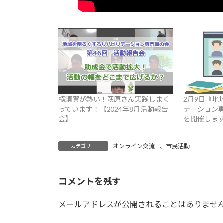
横須賀が熱い！萩原さん実践しまく
2月9日『地
っています！【2024年8月活動報告
テーション専
会】
を開催しま
オンライン交流
、
市民活動
カテゴリー
コメントを残す
メールアドレスが公開されることはありませ