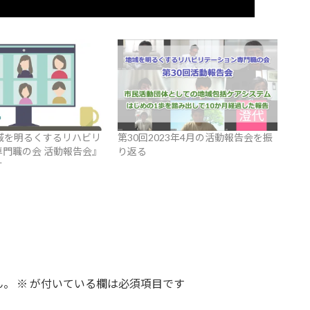
域を明るくするリハビリ
第30回2023年4月の活動報告会を振
門職の会 活動報告会』
り返る
す
ん。
※
が付いている欄は必須項目です