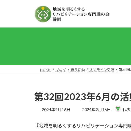
コ
ナ
ン
ビ
テ
ゲ
ン
ー
ツ
シ
へ
ョ
ス
ン
キ
に
ッ
移
プ
動
HOME
ブログ
市民活動
オンライン交流
第32回
第32回2023年6月
最
2024年2月16日
2024年2月16日
代表
終
更
『地域を明るくするリハビリテーション専門職
新