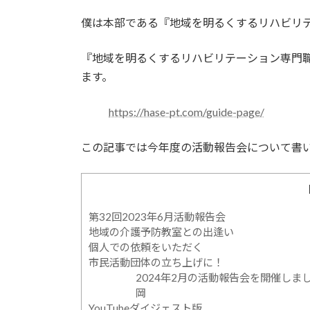
日
時
僕は本部である『地域を明るくするリハビリ
:
『地域を明るくするリハビリテーション専門
ます。
https://hase-pt.com/guide-page/
この記事では今年度の活動報告会について書
第32回2023年6月活動報告会
地域の介護予防教室との出逢い
個人での依頼をいただく
市民活動団体の立ち上げに！
2024年2月の活動報告会を開催しま
岡
YouTubeダイジェスト版