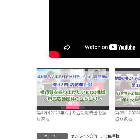
第32回2023年6月の活動報告会を振
第38回202
り返る
振り返る
オンライン交流
、
市民活動
カテゴリー