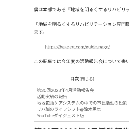
日
時
僕は本部である『地域を明るくするリハビリ
:
『地域を明るくするリハビリテーション専門
ます。
https://hase-pt.com/guide-page/
この記事では今年度の活動報告会について書
目次
[
閉じる
]
第30回2023年4月活動報告会
活動実績の報告
地域包括ケアシステムの中での市民活動の役割
リハ職のライフシフト@鈴木勇気
YouTubeダイジェスト版