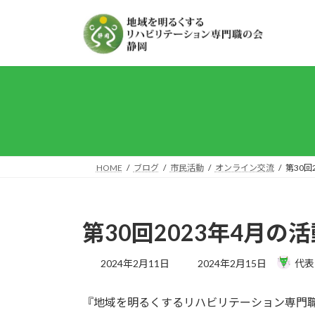
コ
ナ
ン
ビ
テ
ゲ
ン
ー
ツ
シ
へ
ョ
ス
ン
キ
に
ッ
移
プ
動
HOME
ブログ
市民活動
オンライン交流
第30回
第30回2023年4月
最
2024年2月11日
2024年2月15日
代表
終
更
『地域を明るくするリハビリテーション専門職
新